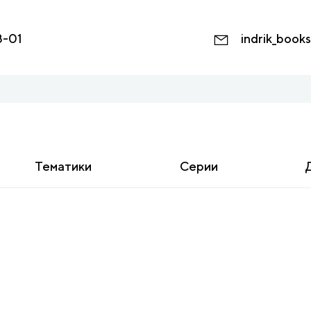
8-01
indrik_book
Тематики
Серии