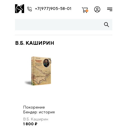
+7(977)905-58-01
2
В.Б. КАШИРИН
Покорение
Бендер: история
осады и взятия
В.Б. Каширин
российскими
1 800
₽
войсками