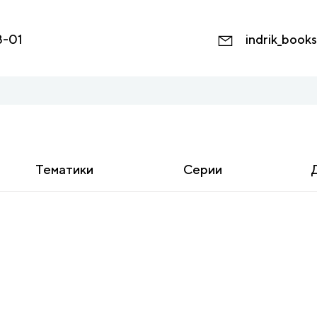
8-01
indrik_book
Тематики
Серии