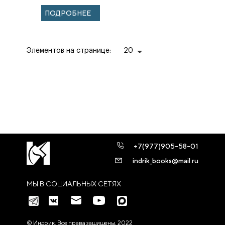
ПАЛЕСТИНСКОГО
ПОДРОБНЕЕ
ОБЩЕСТВА НА
БЛИЖНЕМ
ВОСТО...
Элементов на странице:
20
+7(977)905-58-01
indrik_books@mail.ru
МЫ В СОЦИАЛЬНЫХ СЕТЯХ
© Индрик. Все права защищены, 2022