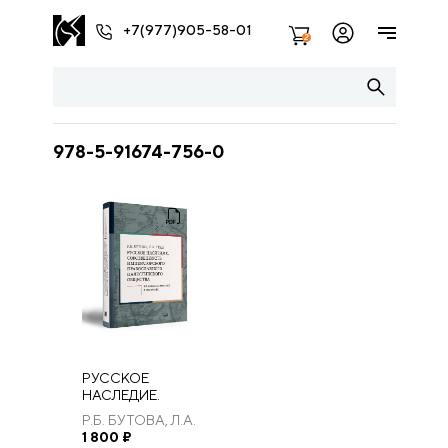
+7(977)905-58-01
2
978-5-91674-756-0
РУССКОЕ
НАСЛЕДИЕ.
СОБСТВЕННОСТЬ
Р.Б. БУТОВА, Л.А.
ИМПЕРАТОРСКОГО
ГЕРД
1 800
₽
ПРАВОСЛАВНОГО