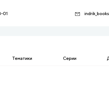
8-01
indrik_book
Тематики
Серии