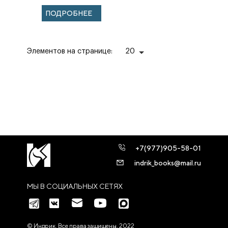
Российское
ПОДРОБНЕЕ
законодательство
об обра...
Элементов на странице:
20
+7(977)905-58-01
indrik_books@mail.ru
МЫ В СОЦИАЛЬНЫХ СЕТЯХ
© Индрик. Все права защищены, 2022