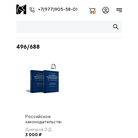
+7(977)905-58-01
2
496/688
Российское
законодательство
об образовании
Днепров Э.Д.
XIX — начала XX
3 000
₽
века: