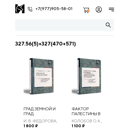
+7(977)905-58-01
2
327.56(5)+327(470+571)
ГРАД ЗЕМНОЙ И
ФАКТОР
ГРАД
ПАЛЕСТИНЫ В
НЕБЕСНЫЙ:
ПРОЦЕССЕ
И. В. ФЕДОРОВА,
КОЛОБОВ О.А.,
ИЕРУСАЛИМ В
ТРАНСФОРМАЦИИ
И. А. ПОЛЯКОВ
1 800
₽
БОРОДИНА
1 100
₽
ОПИСАНИЯХ
МЕЖДУНАРОДНЫХ