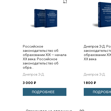
Российское
Днепров Э.Д. Р
законодательство об
законодательст
образовании XIX — начала
образовании XIX
XX века: Российское
XX века
законодательство об
обра...
Днепров Э.Д.
Днепров Э.Д.
3 000
₽
1 800
₽
ПОДРОБНЕЕ
ПОДРОБН