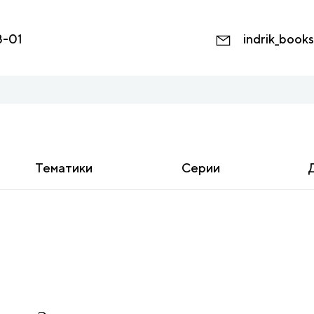
8-01
indrik_book
Тематики
Серии