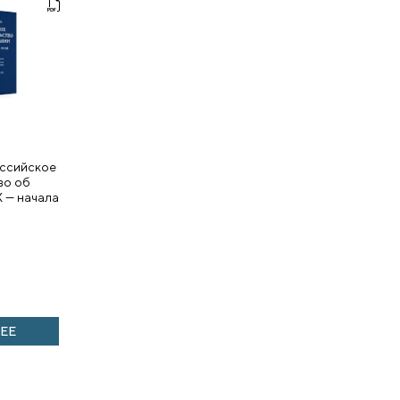
оссийское
во об
 — начала
ЕЕ