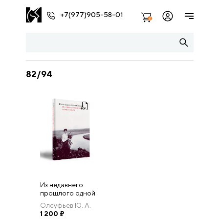
+7(977)905-58-01
2
82/94
Из недавнего
прошлого одной
усадьбы. Буецкий
Олсуфьев Ю. А.
дом, каким мы
1 200
₽
оставили его 5-