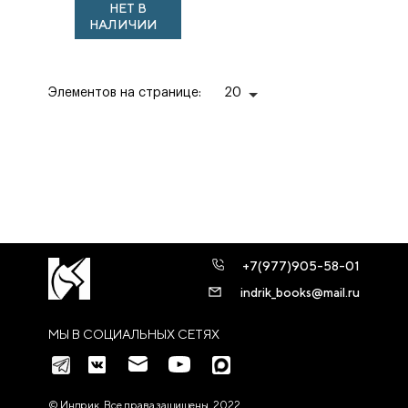
НЕТ В
до середины XVIII
НАЛИЧИИ
века /
Редколлегия пе...
Элементов на странице:
20
+7(977)905-58-01
indrik_books@mail.ru
МЫ В СОЦИАЛЬНЫХ СЕТЯХ
© Индрик. Все права защищены, 2022