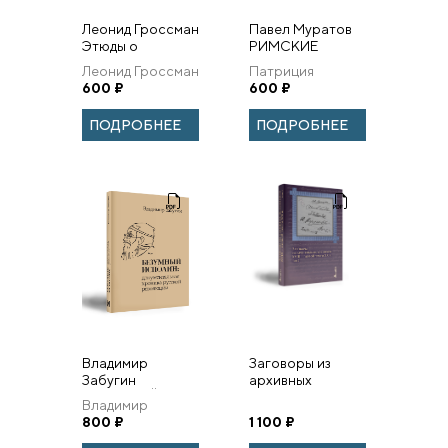
Леонид Гроссман
Павел Муратов
Этюды о
РИМСКИЕ
Пушкине
ПИСЬМА
Леонид Гроссман
Патриция
600
₽
Деотто, Михаил
600
₽
Талалай
ПОДРОБНЕЕ
ПОДРОБНЕЕ
Владимир
Заговоры из
Забугин
архивных
БЕЗУМНЫЙ
источников XVIII
Владимир
ИСПОЛИН:
– первой трети
Забугин
800
₽
1 100
₽
документальная
ХХ в. Том 2