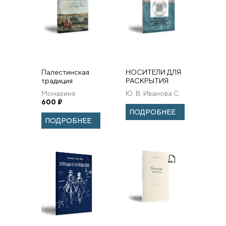
Палестинская
НОСИТЕЛИ ДЛЯ
традиция
РАСКРЫТИЯ
богословия
ЖИВОПИСИ
Монахиня
Ю. В. Иванова С.
святых мест в V–
(ПОЛИВИНИЛОВЫЙ
Екатерина
600
₽
В. Филатов
VIII веках.
СПИРТ)
(Копыл)
ПОДРОБНЕЕ
ПОДРОБНЕЕ