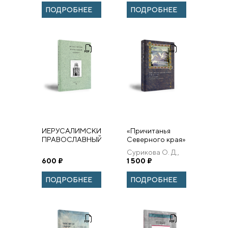
и Крым в 1837
ПОДРОБНЕЕ
ПОДРОБНЕЕ
году.
ИЕРУСАЛИМСКИЙ
«Причитанья
ПРАВОСЛАВНЫЙ
Северного края»
СЕМИНАР.
Е. В. Барсова:
Сурикова О. Д.,
Выпуск 13
Исследования и
600
₽
Толстая С. М.
1 500
₽
материалы к
словарю
ПОДРОБНЕЕ
ПОДРОБНЕЕ