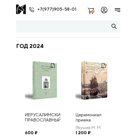
+7(977)905-58-01
2
ГОД 2024
ИЕРУСАЛИМСКИЙ
Церемониал
ПРАВОСЛАВНЫЙ
приема
СЕМИНАР.
иностранных
Якушев М. М.
Выпуск 14
послов при
600
₽
1 200
₽
османском