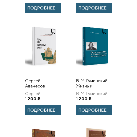
дворе в
ПОДРОБНЕЕ
ПОДРОБНЕЕ
восприятии
российских
дипломатов
Сергей
В. М. Гуминский.
Аванесов
Жизнь и
ГОРОД КАК
творчество Н. В.
Сергей
В. М. Гуминский
КУЛЬТУРНЫЙ
Гоголя в
Аванесов
1 200
₽
1 200
₽
ПРОЕКТ
контексте
христианской
ПОДРОБНЕЕ
ПОДРОБНЕЕ
традиции