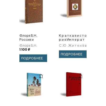
Флоря Б.Н.
К р а т к а я и с т о
Россия и
р и я Им п е р а т
Левобережное
о р с к о г о П р а
Флоря Б.Н.
С .Ю . Ж и т е н ё в
гетманство в
в о с л а в н о г о
1 100
₽
конце 60-х –
П а л е с т и н с к...
ПОДРОБНЕЕ
начале 70-х
ПОДРОБНЕЕ
годов XVII в.