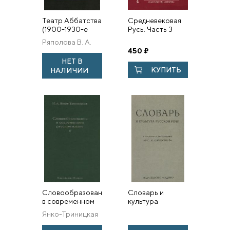
Театр Аббатства
Средневековая
(1900-1930-е
Русь. Часть 3
годы). Очерки
Ряполова В. А.
450
₽
НЕТ В
КУПИТЬ
НАЛИЧИИ
Словообразование
Словарь и
в современном
культура
русском языке
русской речи. К
Янко-Триницкая
100-летию со дня
Н. А.
рождения С. И.