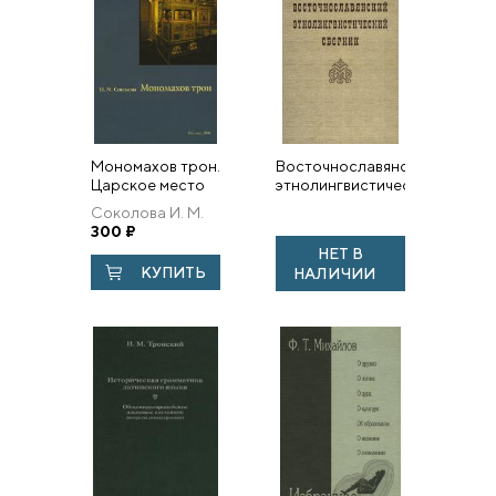
Мономахов трон.
Восточнославянский
Царское место
этнолингвистический
Успенского
сборник.
Соколова И. М.
собора
Исследования и
300
₽
Московского
материалы
НЕТ В
Кремля
КУПИТЬ
НАЛИЧИИ