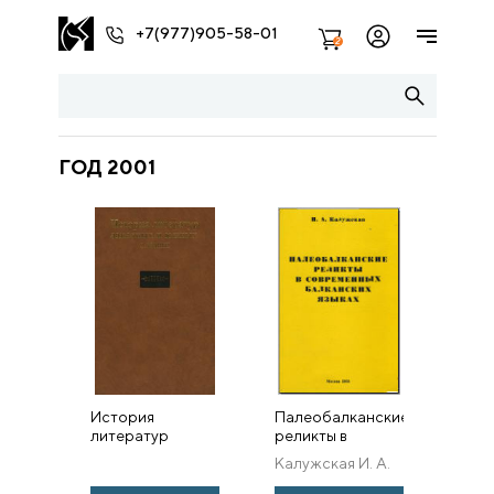
+7(977)905-58-01
2
ГОД 2001
История
Палеобалканские
литератур
реликты в
западных и
современных
Калужская И. А.
южных славян.
балканских
Том III:
языках (К