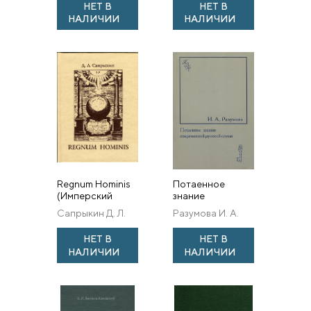
НЕТ В
НЕТ В
Литература
проблеме
НАЛИЧИИ
НАЛИЧИИ
конца XIX —
румыно-
первой
албанских
половины XX
лексических
века (...
пар...
Regnum Hominis
Потаенное
(Имперский
знание
проект
современной
Сапрыкин Д. Л.
Разумова И. А.
Френсиса
русской семьи.
Бэкона)
Быт. Фольклор.
НЕТ В
НЕТ В
История
НАЛИЧИИ
НАЛИЧИИ