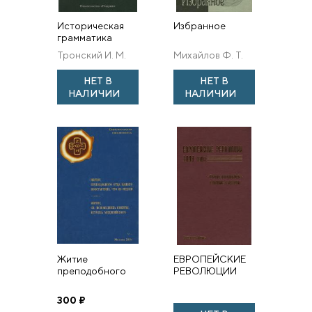
Историческая
Избранное
грамматика
латинского
Тронский И. М.
Михайлов Ф. Т.
языка.
Общеиндоевропейское
НЕТ В
НЕТ В
языковое
НАЛИЧИИ
НАЛИЧИИ
состояние
(вопросы
реконструк...
Житие
ЕВРОПЕЙСКИЕ
преподобного
РЕВОЛЮЦИИ
отца нашего
1848 ГОДА.
Константина, что
«ПРИНЦИП
300
₽
из иудеев. Житие
НАЦИОНАЛЬНОСТИ»