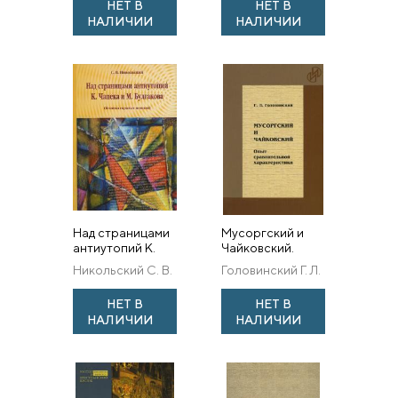
НЕТ В
НЕТ В
Ожегова
НАЛИЧИИ
НАЛИЧИИ
Над страницами
Мусоргский и
антиутопий К.
Чайковский.
Чапека и М.
Опыт
Никольский С. В.
Головинский Г. Л.
Булгакова
сравнительной
(Поэтика
характеристики
НЕТ В
НЕТ В
скрытых
НАЛИЧИИ
НАЛИЧИИ
мотивов)