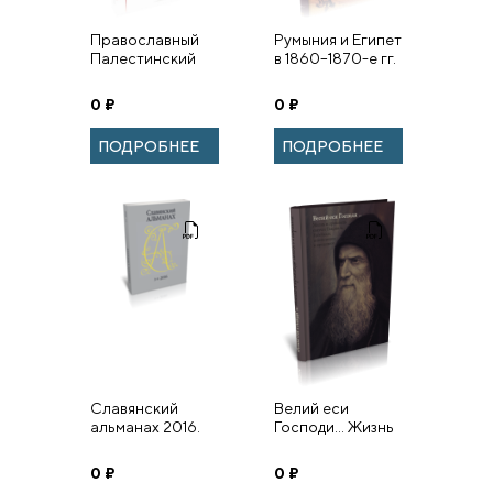
Православный
Румыния и Египет
Палестинский
в 1860–1870-е гг.
сборник. Выпуск
Письма
112.
российского
0
₽
0
₽
дипломата И. М.
Лекса к Н. П.
ПОДРОБНЕЕ
ПОДРОБНЕЕ
Игнатьеву.
Славянский
Велий еси
альманах 2016.
Господи… Жизнь
Вып. 3–4.
и проповедь
святого
0
₽
0
₽
Гавриила