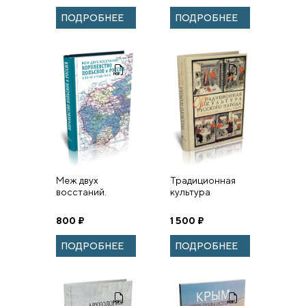
Выпуск 5
ПОДРОБНЕЕ
ПОДРОБНЕЕ
Меж двух
Традиционная
восстаний.
культура
Королевство
русского народа
Польское и
в период 1920-х
800
₽
1 500
₽
Россия в 30–50-
— 1930-х годов:
е годы XIX в.
трансформации
ПОДРОБНЕЕ
ПОДРОБНЕЕ
и развитие.