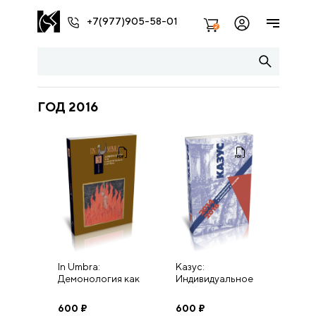
+7(977)905-58-01
2
ГОД 2016
In Umbra:
Казус:
Демонология как
Индивидуальное
семиотическая
и уникальное в
система.
истории — 2014–
600
₽
600
₽
Альманах.
2016. Вып. 11