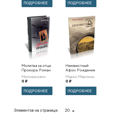
исходе
Российско-
ПОДРОБНЕЕ
ПОДРОБНЕЕ
античности.
Палестинской
археологической
экс...
Молитва за отца
Неизвестный
Прохора. Роман.
Афон. Рождение
и история
Милованович
Марко Мерлини.
бенедиктинского
Мича.
0
₽
0
₽
монастыря
ПОДРОБНЕЕ
ПОДРОБНЕЕ
Элементов на странице:
20