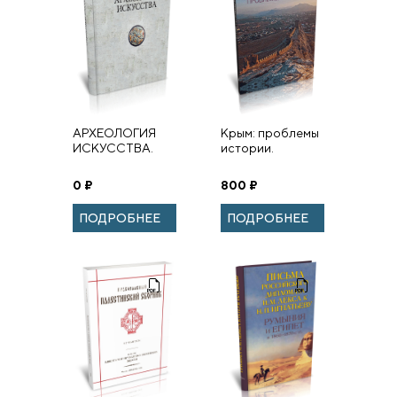
АРХЕОЛОГИЯ
Крым: проблемы
ИСКУССТВА.
истории.
Сборник статей
Сборник статей.
и материалов
0
₽
800
₽
памяти Ольги
Владимировны
ПОДРОБНЕЕ
ПОДРОБНЕЕ
Лелековой (1932–
2015).