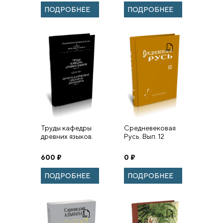
(Ургебадзе),
ПОДРОБНЕЕ
ПОДРОБНЕЕ
исповедника и
юродивого.
Труды кафедры
Средневековая
древних языков.
Русь. Вып. 12
Вып. IV
600
₽
0
₽
ПОДРОБНЕЕ
ПОДРОБНЕЕ