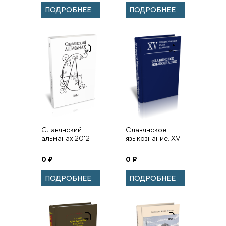
26
ПОДРОБНЕЕ
ПОДРОБНЕЕ
Славянский
Славянское
альманах 2012
языкознание. XV
Международный
съезд славистов.
0
₽
0
₽
Минск, 21-27
августа 2013 г.
ПОДРОБНЕЕ
ПОДРОБНЕЕ
Доклады росси...