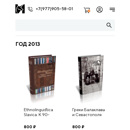
+7(977)905-58-01
2
ГОД 2013
Ethnolinguistica
Греки Балаклавы
Slavica. К 90-
и Севастополя
летию академика
Никиты Ильича
800
₽
800
₽
Толстого.