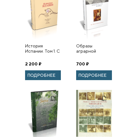
История
Образы
Испании. Том 1. С
аграрной
древнейших
России IX–XVIII
времен до конца
вв. Памяти
2 200
₽
700
₽
XVII века.
Натальи
Александровны
ПОДРОБНЕЕ
ПОДРОБНЕЕ
Горской