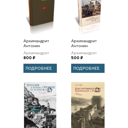
Архимандрит
Архимандрит
Антонин
Антонин
(Капустин).
Капустин.
Архимандрит
Архимандрит
Дневник. Год
Донесения из
Антонин
800
₽
Антонин
500
₽
1850
Константинополя
(Капустин)
(Капустин)
(1860–1865).
ПОДРОБНЕЕ
ПОДРОБНЕЕ