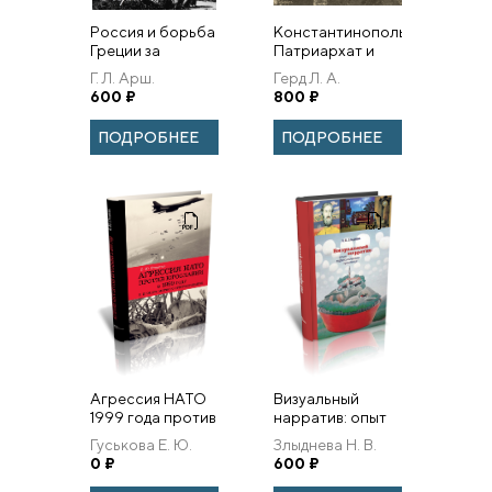
Россия и борьба
Константинопольский
Греции за
Патриархат и
освобождение:
Россия. 1901–1914
Г. Л. Арш.
Герд Л. А.
от Екатерины II
гг.
600
₽
800
₽
до Николая I.
Очерки.
ПОДРОБНЕЕ
ПОДРОБНЕЕ
Агрессия НАТО
Визуальный
1999 года против
нарратив: опыт
Югославии и
мифопоэтического
Гуськова Е. Ю.
Злыднева Н. В.
процесс
прочтения.
0
₽
600
₽
мирного