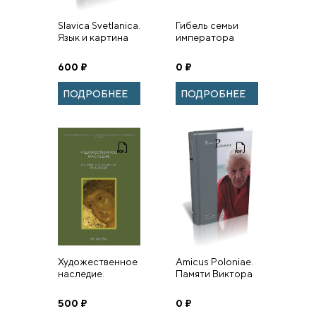
Slavica Svetlanica.
Гибель семьи
Язык и картина
императора
мира: К юбилею
Николая II.
Светланы
Следствие
600
₽
0
₽
Михайловны
длиною в век.
Толстой.
ПОДРОБНЕЕ
ПОДРОБНЕЕ
Художественное
Amicus Poloniae.
наследие.
Памяти Виктора
Хранение.
Хорева.
Исследование.
500
₽
0
₽
Реставрация. №