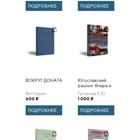
ПОДРОБНЕЕ
ПОДРОБНЕЕ
ВОКРУГ ДОНАТА
Югославский
разлом: Вчера и
сегодня.
Витторио
Гуськова Е.Ю.
Спрингфилд
600
₽
1 000
₽
томеллери
ПОДРОБНЕЕ
ПОДРОБНЕЕ