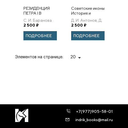
РЕЗИДЕНЦИЯ
Советские иконы
ПЕТРА I В
История и
КОЛОМЕНСКОМ:
этнография
С. И. Баранова ·
Д. И. Антонов, Д.
КОМПЛЕКСНОЕ
Нижегородской
Л. А. Беляев · А. В.
2 500
₽
Ю. Доронин
2 500
₽
ИСТОРИКО-
традиции
Топычканов
АРХЕОЛОГИЧЕСКОЕ
ПОДРОБНЕЕ
ПОДРОБНЕЕ
ИССЛЕДОВАНИЕ
Элементов на странице:
20
+7(977)905-58-01
indrik_books@mail.ru