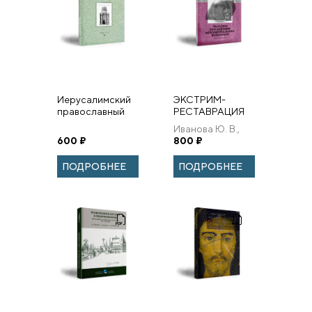
Иерусалимский
ЭКСТРИМ-
православный
РЕСТАВРАЦИЯ
семинар. Выпуск
МОНУМЕНТАЛЬНОЙ
Иванова Ю. В.,
12
ЖИВОПИСИ
600
₽
Филатов С. В.
800
₽
ПОДРОБНЕЕ
ПОДРОБНЕЕ