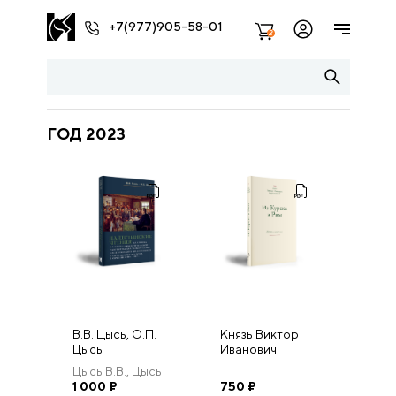
+7(977)905-58-01
2
ГОД 2023
В.В. Цысь, О.П.
Князь Виктор
Цысь
Иванович
ПАЛЕСТИНСКИЕ
Барятинский из
Цысь В.В., Цысь
ЧТЕНИЯ КАК
Курска в Рим.
О.П.
1 000
₽
750
₽
ФОРМА
Воспоминания