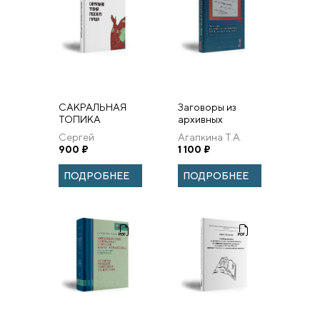
САКРАЛЬНАЯ
Заговоры из
ТОПИКА
архивных
РУССКОГО
источников XVIII
Сергей
Агапкина Т.А.
ГОРОДА
– первой трети
Аванесов
900
₽
1 100
₽
ХХ в. Том 1
ПОДРОБНЕЕ
ПОДРОБНЕЕ