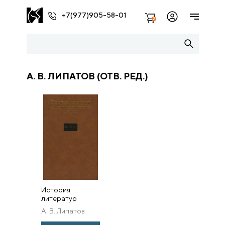
+7(977)905-58-01
2
А. В. ЛИПАТОВ (ОТВ. РЕД.)
История
литератур
западных и
А. В. Липатов
южных славян.
(отв. ред.)
Том I: От истоков