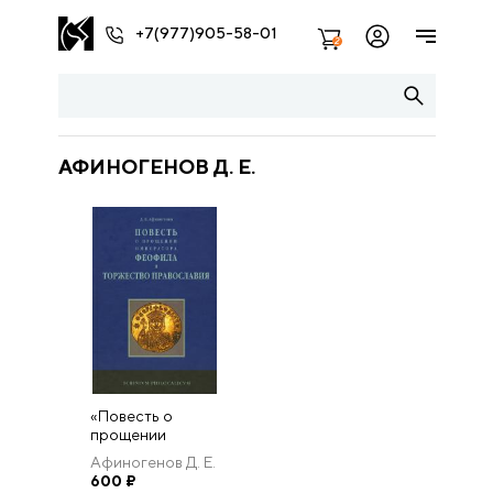
+7(977)905-58-01
2
АФИНОГЕНОВ Д. Е.
«Повесть о
прощении
императора
Афиногенов Д. Е.
Феофила» и
600
₽
Торжество