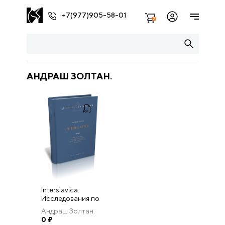
+7(977)905-58-01
2
АНДРАШ ЗОЛТАН.
Interslavica.
Исследования по
межславянским
Андраш Золтан.
языковым и
0
₽
культурным