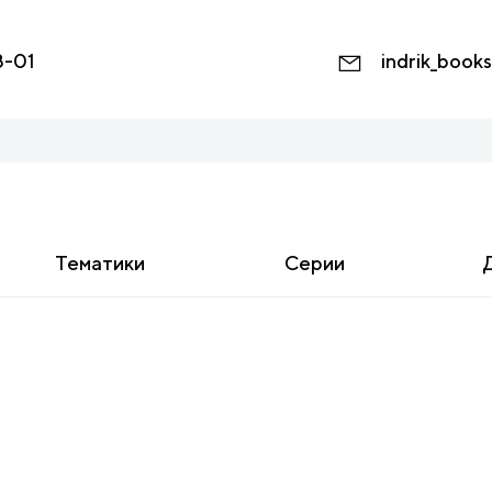
8-01
indrik_book
Тематики
Серии