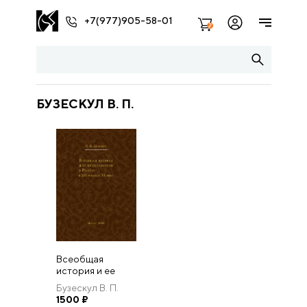
+7(977)905-58-01
2
БУЗЕСКУЛ В. П.
Всеобщая
история и ее
представители в
Бузескул В. П.
России в XIX и
1500
₽
начале XX в.