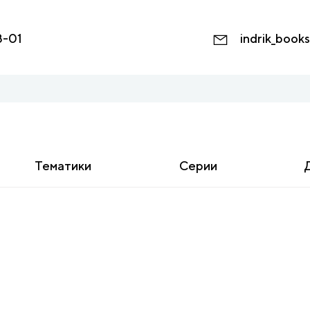
8-01
indrik_book
Тематики
Серии