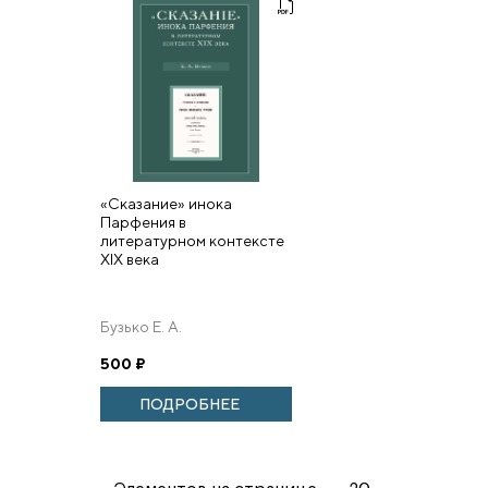
«Сказание» инока
Парфения в
литературном контексте
XIX века
Бузько Е. А.
500
₽
ПОДРОБНЕЕ