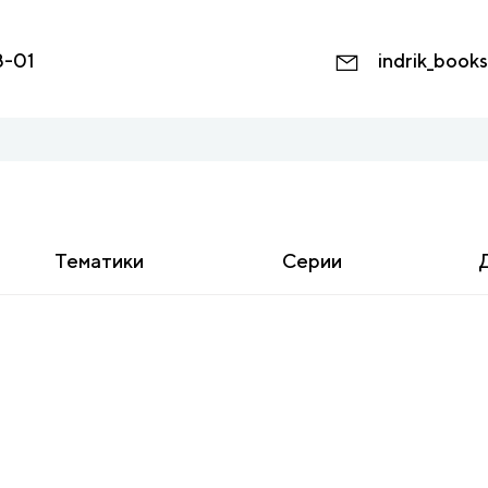
8-01
indrik_book
Тематики
Серии