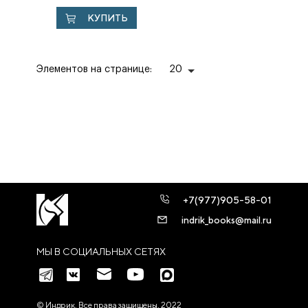
половины XIX
КУПИТЬ
века: М. А. Корф,
Д. Н....
Элементов на странице:
20
+7(977)905-58-01
indrik_books@mail.ru
МЫ В СОЦИАЛЬНЫХ СЕТЯХ
© Индрик. Все права защищены, 2022