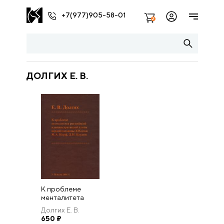
+7(977)905-58-01
2
ДОЛГИХ Е. В.
К проблеме
менталитета
российской
Долгих Е. В.
административной
650
₽
элиты первой