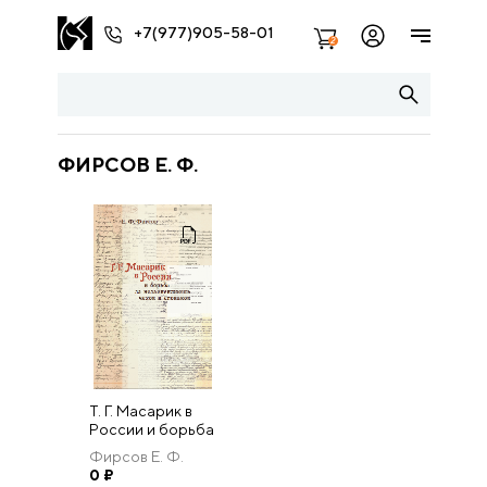
+7(977)905-58-01
2
ФИРСОВ Е. Ф.
Т. Г. Масарик в
России и борьба
за
Фирсов Е. Ф.
независимость
0
₽
чехов и