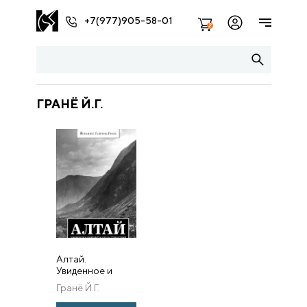
+7(977)905-58-01
2
ГРАНЁ Й.Г.
Алтай.
Увиденное и
пережитое в
Гранё Й.Г.
годы странствий