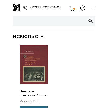
+7(977)905-58-01
2
ИСКЮЛЬ С. Н.
Внешняя
политика России
и германские
Искюль С. Н.
государства
(1801-1812)