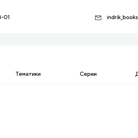
8-01
indrik_book
Тематики
Серии