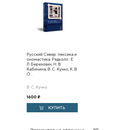
Русский Север: лексика и
ономастика. Редколл.: Е.
Л. Березович, Н. В.
Кабинина, В. С. Кучко, К. В.
О...
В. С. Кучко
1600
₽
КУПИТЬ