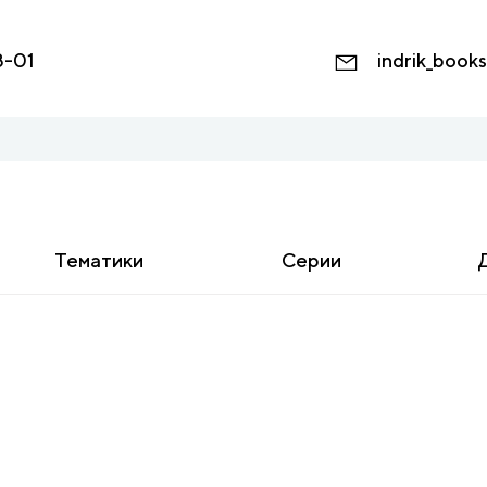
8-01
indrik_book
Тематики
Серии