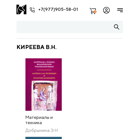
+7(977)905-58-01
2
КИРЕЕВА В.Н.
Материалы и
техника
византийской
Добрынина Э.Н.
рукописной
книги (по