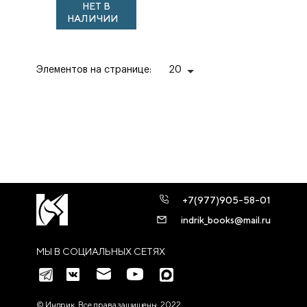
НЕТ В
реставрационной
НАЛИЧИИ
документации
Государственного
...
Элементов на странице:
20
+7(977)905-58-01
indrik_books@mail.ru
МЫ В СОЦИАЛЬНЫХ СЕТЯХ
© Индрик. Все права защищены, 2022