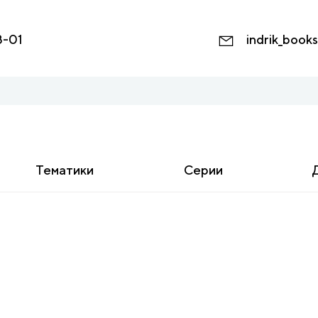
8-01
indrik_book
Тематики
Серии