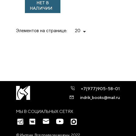
НЕТ В
Выпуск 3. 1651–
НАЛИЧИИ
1675 / Сост.
Элементов на странице:
20
+7(977)905-58-01
indrik_books@mail.ru
МЫ В СОЦИАЛЬНЫХ СЕТЯХ
© Индрик. Все права защищены, 2022