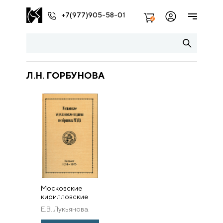
+7(977)905-58-01
2
Л.Н. ГОРБУНОВА
Московские
кирилловские
издания в
Е.В. Лукьянова.
собраниях
РГАДА. Каталог.