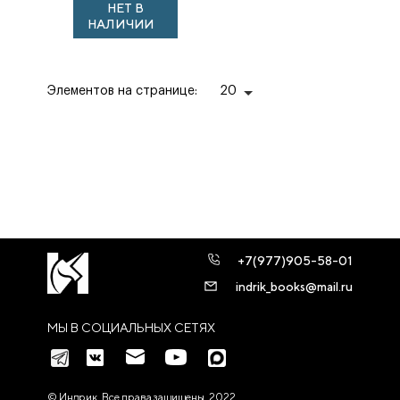
НЕТ В
межвоенной
НАЛИЧИИ
Польши:
Исследования и
публикации по ...
Элементов на странице:
20
+7(977)905-58-01
indrik_books@mail.ru
МЫ В СОЦИАЛЬНЫХ СЕТЯХ
© Индрик. Все права защищены, 2022