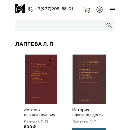
+7(977)905-58-01
2
ЛАПТЕВА Л. П
История
История
славяноведения
славяноведения
в России в конце
в России в XIX
Лаптева Л. П
Лаптева Л. П
XIX — первой
веке
800
₽
трети XX в.