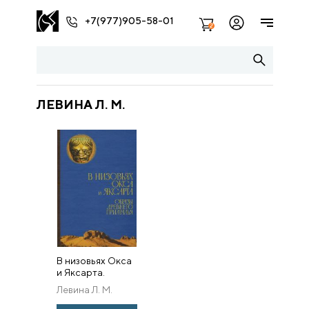
+7(977)905-58-01
2
ЛЕВИНА Л. М.
В низовьях Окса
и Яксарта.
Образы
Левина Л. М.
древнего
Приаралья