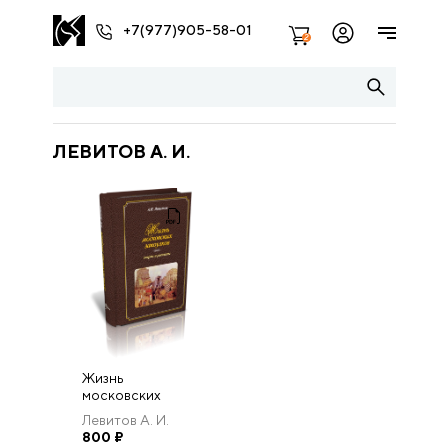
+7(977)905-58-01
2
ЛЕВИТОВ А. И.
Жизнь
московских
закоулков:
Левитов А. И.
очерки и
800
₽
рассказы