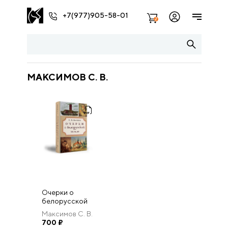
+7(977)905-58-01
2
МАКСИМОВ С. В.
Очерки о
белорусской
земле
Максимов С. В.
700
₽