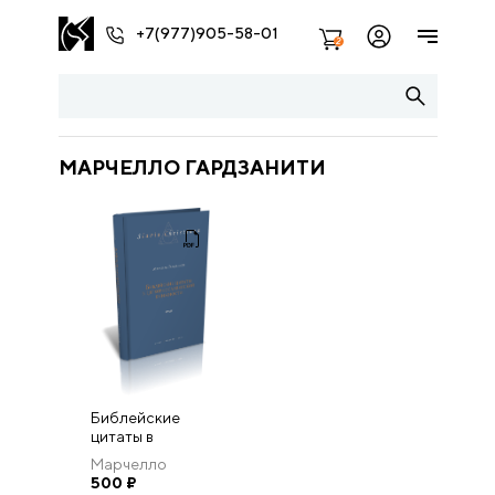
+7(977)905-58-01
2
МАРЧЕЛЛО ГАРДЗАНИТИ
Библейские
цитаты в
церковнославянской
Марчелло
книжности
Гардзанити
500
₽