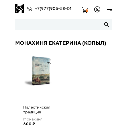
+7(977)905-58-01
2
МОНАХИНЯ ЕКАТЕРИНА (КОПЫЛ)
Палестинская
традиция
богословия
Монахиня
святых мест в V–
Екатерина
600
₽
VIII веках.