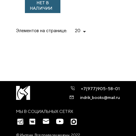
НЕТ В
публикация)
НАЛИЧИИ
Элементов на странице:
20
+7(977)905-58-01
indrik_books@mail.ru
МЫ В СОЦИАЛЬНЫХ СЕТЯХ
© Индрик. Все права защищены, 2022