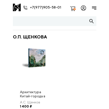
+7(977)905-58-01
2
О.П. ЩЕНКОВА
Архитектура
Китай-города в
Москве в XVIII —
А.С. Щенков
первой трети XIХ
1 400
₽
века