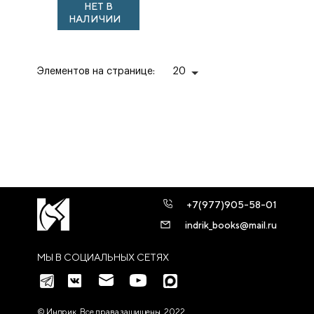
НЕТ В
Элегия Иоганну
НАЛИЧИИ
Постию
Элементов на странице:
20
+7(977)905-58-01
indrik_books@mail.ru
МЫ В СОЦИАЛЬНЫХ СЕТЯХ
© Индрик. Все права защищены, 2022