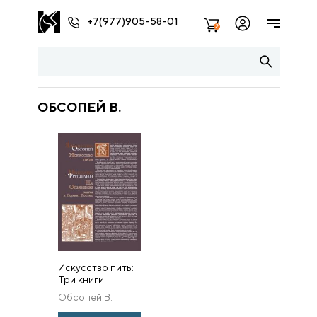
+7(977)905-58-01
2
ОБСОПЕЙ В.
Искусство пить:
Три книги.
Никодем
Обсопей В.
Фришлин. На
Опьянение: