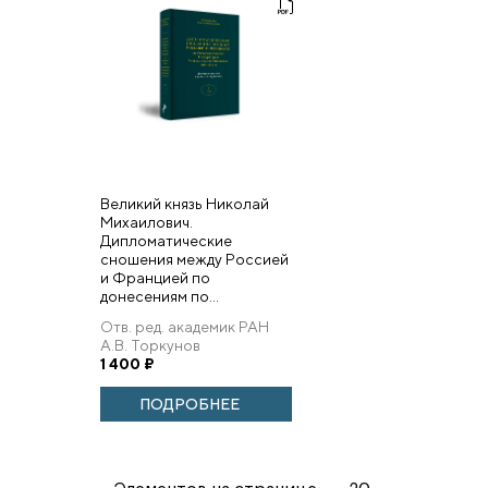
Великий князь Николай
Михаилович.
Дипломатические
сношения между Россией
и Францией по
донесениям по...
Отв. ред. академик РАН
А.В. Торкунов
1 400
₽
ПОДРОБНЕЕ