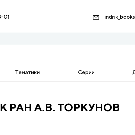
8-01
indrik_book
Тематики
Серии
К РАН А.В. ТОРКУНОВ