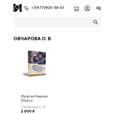
+7(977)905-58-01
2
ОВЧАРОВА О. В.
Фрески Нерези
(1164) и
византийская
Овчарова О. В.
живопись XII
2 000
₽
века.