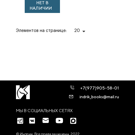
НЕТ В
ОСВЕЩЕНИИ.
НАЛИЧИИ
ИЗДАНИЕ
ВТОРОЕ,
ИСПРАВЛ...
Элементов на странице:
20
+7(977)905-58-01
indrik_books@mail.ru
МЫ В СОЦИАЛЬНЫХ СЕТЯХ
© Индрик. Все права защищены, 2022