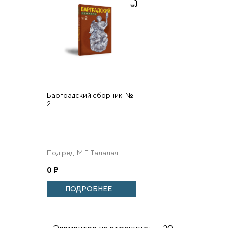
Барградский сборник. №
2
Под ред. М.Г. Талалая.
0
₽
ПОДРОБНЕЕ