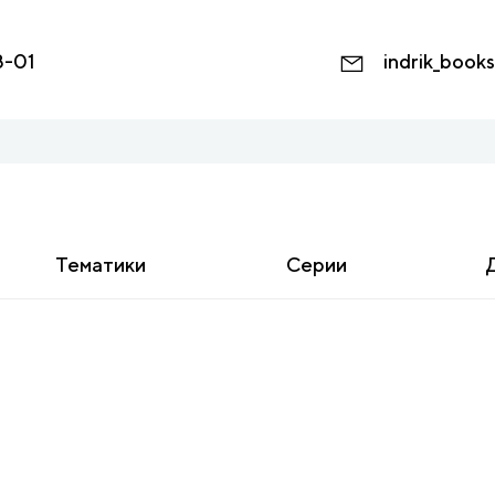
8-01
indrik_book
Тематики
Серии