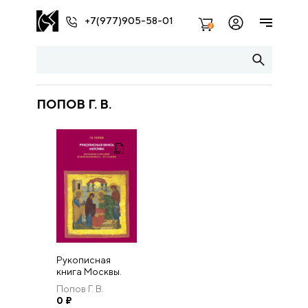
+7(977)905-58-01
2
ПОПОВ Г. В.
Рукописная
книга Москвы.
Миниатюра и
Попов Г. В.
орнамент
0
₽
второй