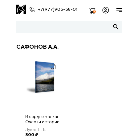
+7(977)905-58-01
2
САФОНОВ А.А.
В сердце Балкан:
Очерки истории
Македонии (с
Лукин П. Е.
древнейшего
800
₽
времени до