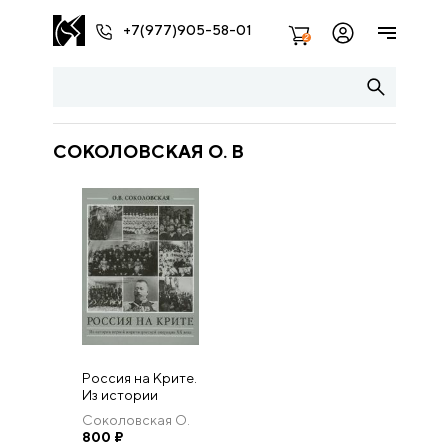
+7(977)905-58-01
2
СОКОЛОВСКАЯ О. В
Россия на Крите.
Из истории
первой
Соколовская О.
миротворческой
В
800
₽
операции XX