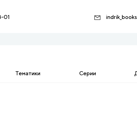
8-01
indrik_book
Тематики
Серии